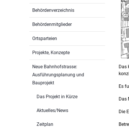
Behördenverzeichnis
Behördenmitglieder
Ortsparteien
Projekte, Konzepte
Das 
Neue Bahnhofstrasse:
konz
Ausführungsplanung und
Bauprojekt
Es f
Das Projekt in Kürze
Das 
Aktuelles/News
Die 
Betr
Zeitplan