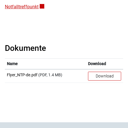
Notfalltreffpunkt
Externer Link wird in einem neuen Fenster ge
Dokumente
Name
Download
Flyer_NTP-de.pdf
(PDF, 1.4 MB)
Download
Fusszeile