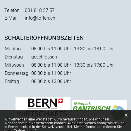
Telefon
031 818 57 57
E-Mail
info@toffen.ch
SCHALTERÖFFNUNGSZEITEN
Montag
08:00 bis 11:00 Uhr
13:30 bis 18:00 Uhr
Dienstag
geschlossen
Mittwoch
08:00 bis 11:00 Uhr
13:30 bis 17:00 Uhr
Donnerstag
08:00 bis 11:00 Uhr
Freitag
08:00 bis 13:00 Uhr
×
Webstatistik
Wir verwenden eine Webstatistik, um herauszufinden, wie wir unser
Webangebot für Sie verbessern können. Alle Daten werden anonymisiert und
in Rechenzentren in der Schweiz verarbeitet. Mehr Informationen finden Sie
unter
“Datenschutz“
.