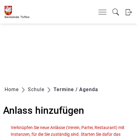
Kopfzeile
Inhalt
zur Startseite
Direkt zur Hauptnavigation
Direkt zum Inhalt
Direkt zur Suche
Direkt zum Stichwortverzeichnis
zur Startseite
Direkt zur Hauptnavigation
Direkt zum Inhalt
Direkt zur Suche
Direkt zum Stichwortverzeichnis
Home
Schule
Termine / Agenda
(ausgewählt)
Anlass hinzufügen
Verknüpfen Sie neue Anlässe (Verein, Partei, Restaurant) mit
Instanzen, für die Sie zuständig sind. Starten Sie dafür das